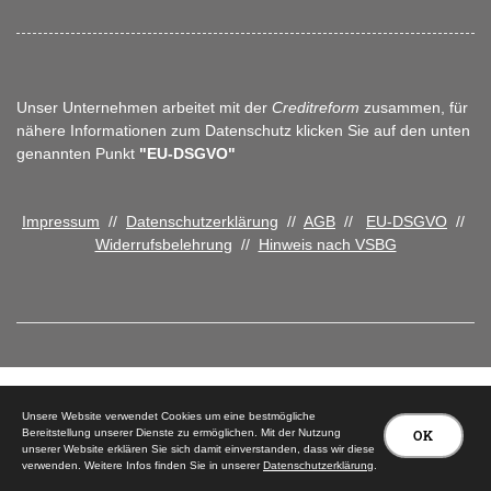
Unser Unternehmen arbeitet mit der
Creditreform
zusammen, für
nähere Informationen zum Datenschutz klicken Sie auf den unten
genannten Punkt
"EU-DSGVO"
Impressum
//
Datenschutzerklärung
//
AGB
//
EU-DSGVO
//
Widerrufsbelehrung
//
Hinweis nach VSBG
© 2026 Tischlerei Peter Carstensen
Unsere Website verwendet Cookies um eine bestmögliche
Bereitstellung unserer Dienste zu ermöglichen. Mit der Nutzung
OK
unserer Website erklären Sie sich damit einverstanden, dass wir diese
verwenden. Weitere Infos finden Sie in unserer
Datenschutzerklärung
.