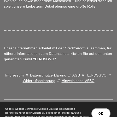
Werkzeuge sowie modernste Maschinen – und selbstverständlich
spielt unsere Liebe zum Detail ebenso eine große Rolle.
Unser Unternehmen arbeitet mit der
Creditreform
zusammen, für
nähere Informationen zum Datenschutz klicken Sie auf den unten
genannten Punkt
"EU-DSGVO"
Impressum
//
Datenschutzerklärung
//
AGB
//
EU-DSGVO
//
Widerrufsbelehrung
//
Hinweis nach VSBG
Unsere Website verwendet Cookies um eine bestmögliche
Bereitstellung unserer Dienste zu ermöglichen. Mit der Nutzung
OK
unserer Website erklären Sie sich damit einverstanden, dass wir diese