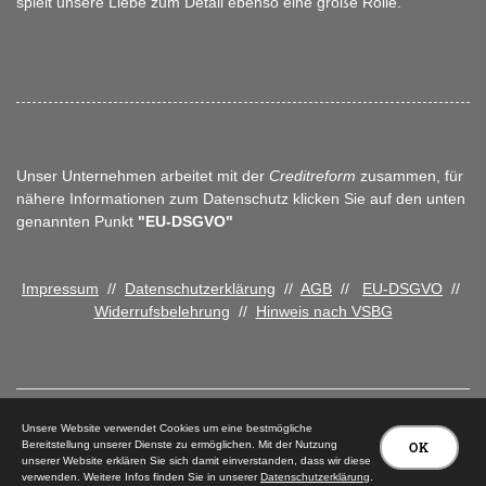
spielt unsere Liebe zum Detail ebenso eine große Rolle.
Unser Unternehmen arbeitet mit der
Creditreform
zusammen, für
nähere Informationen zum Datenschutz klicken Sie auf den unten
genannten Punkt
"EU-DSGVO"
Impressum
//
Datenschutzerklärung
//
AGB
//
EU-DSGVO
//
Widerrufsbelehrung
//
Hinweis nach VSBG
Unsere Website verwendet Cookies um eine bestmögliche
Bereitstellung unserer Dienste zu ermöglichen. Mit der Nutzung
OK
unserer Website erklären Sie sich damit einverstanden, dass wir diese
© 2026 Tischlerei Peter Carstensen
verwenden. Weitere Infos finden Sie in unserer
Datenschutzerklärung
.