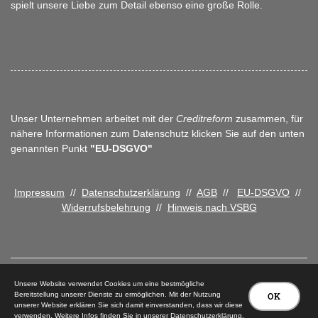
spielt unsere Liebe zum Detail ebenso eine große Rolle.
Unser Unternehmen arbeitet mit der
Creditreform
zusammen, für
nähere Informationen zum Datenschutz klicken Sie auf den unten
genannten Punkt
"EU-DSGVO"
Impressum
//
Datenschutzerklärung
//
AGB
//
EU-DSGVO
//
Widerrufsbelehrung
//
Hinweis nach VSBG
Unsere Website verwendet Cookies um eine bestmögliche
Bereitstellung unserer Dienste zu ermöglichen. Mit der Nutzung
OK
unserer Website erklären Sie sich damit einverstanden, dass wir diese
© 2026 Tischlerei Peter Carstensen
verwenden. Weitere Infos finden Sie in unserer
Datenschutzerklärung
.