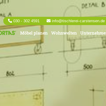
030 - 302 4591
info@tischlerei-carstensen.de
Möbel planen
Wohnwelten
Unternehme