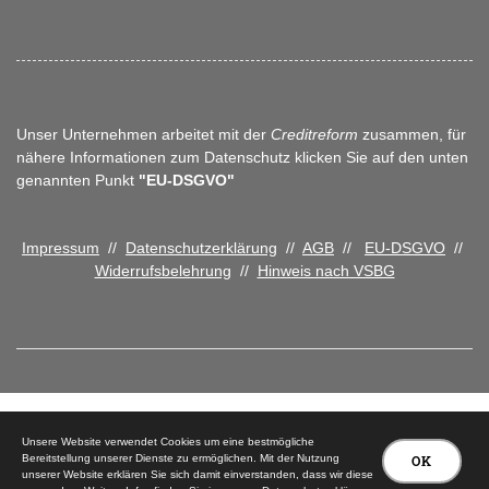
Unser Unternehmen arbeitet mit der
Creditreform
zusammen, für
nähere Informationen zum Datenschutz klicken Sie auf den unten
genannten Punkt
"EU-DSGVO"
Impressum
//
Datenschutzerklärung
//
AGB
//
EU-DSGVO
//
Widerrufsbelehrung
//
Hinweis nach VSBG
© 2026 Tischlerei Peter Carstensen
Unsere Website verwendet Cookies um eine bestmögliche
Bereitstellung unserer Dienste zu ermöglichen. Mit der Nutzung
OK
unserer Website erklären Sie sich damit einverstanden, dass wir diese