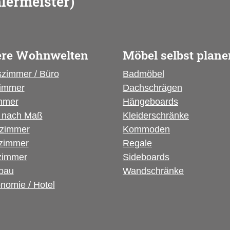
lermeister)
re Wohnwelten
Möbel selbst plane
szimmer / Büro
Badmöbel
immer
Dachschrägen
mmer
Hängeboards
nach Maß
Kleiderschränke
rzimmer
Kommoden
fzimmer
Regale
immer
Sideboards
bau
Wandschränke
nomie / Hotel