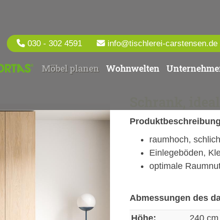
030 - 302 4591
info@tischlerei-carstensen.de
Möbel planen
Wohnwelten
Unternehme
Schrank, idea
Produktbeschreibung
raumhoch, schlich
Einlegeböden, Kl
optimale Raumnu
Abmessungen des dar
Höhe:
240 cm