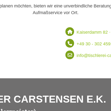
st planen möchten, bieten wir eine unverbindliche Berat
Aufmaßservice vor Ort.
Kaiserdamm 82 · 
+49 30 - 302 459
info@tischlerei-c
ER CARSTENSEN E.K.