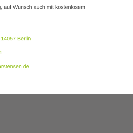
ung, auf Wunsch auch mit kostenlosem
14057 Berlin
1
arstensen.de