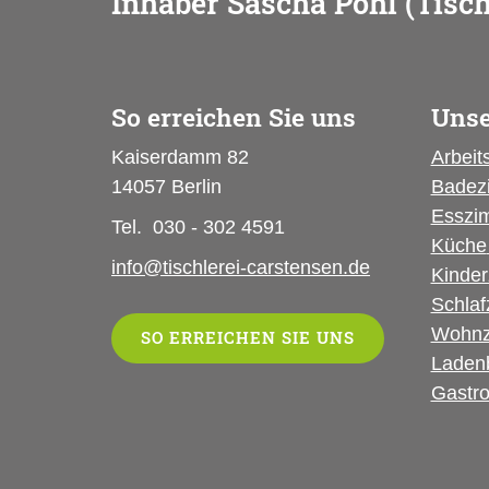
Inhaber Sascha Pohl (Tisch
So erreichen Sie uns
Unse
Kaiserdamm 82
Arbeit
14057 Berlin
Badez
Esszi
Tel. 030 - 302 4591
Küche
info@tischlerei-carstensen.de
Kinde
Schla
Wohnz
SO ERREICHEN SIE UNS
Laden
Gastro