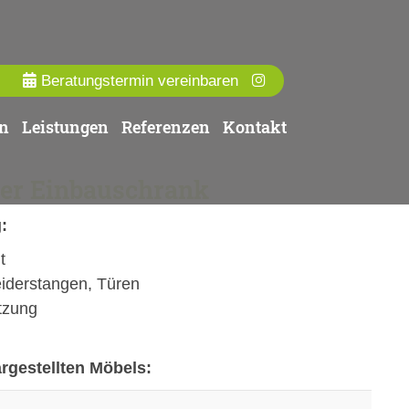
Beratungstermin vereinbaren
n
Leistungen
Referenzen
Kontakt
ler Einbauschrank
:
t
eiderstangen, Türen
tzung
gestellten Möbels: