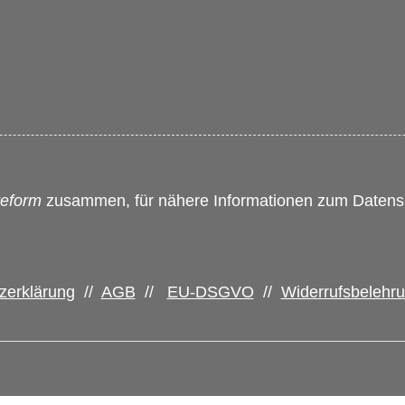
reform
zusammen, für nähere Informationen zum Datensc
zerklärung
//
AGB
//
EU-DSGVO
//
Widerrufsbelehr