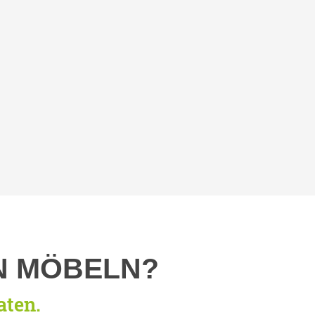
N MÖBELN?
aten.