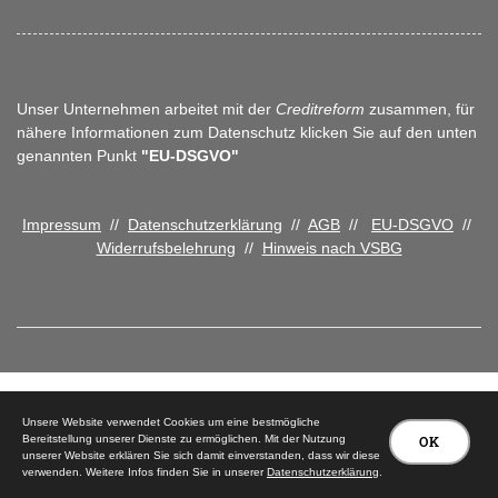
Unser Unternehmen arbeitet mit der
Creditreform
zusammen, für
nähere Informationen zum Datenschutz klicken Sie auf den unten
genannten Punkt
"EU-DSGVO"
Impressum
//
Datenschutzerklärung
//
AGB
//
EU-DSGVO
//
Widerrufsbelehrung
//
Hinweis nach VSBG
© 2026 Tischlerei Peter Carstensen
Unsere Website verwendet Cookies um eine bestmögliche
Bereitstellung unserer Dienste zu ermöglichen. Mit der Nutzung
OK
unserer Website erklären Sie sich damit einverstanden, dass wir diese
verwenden. Weitere Infos finden Sie in unserer
Datenschutzerklärung
.