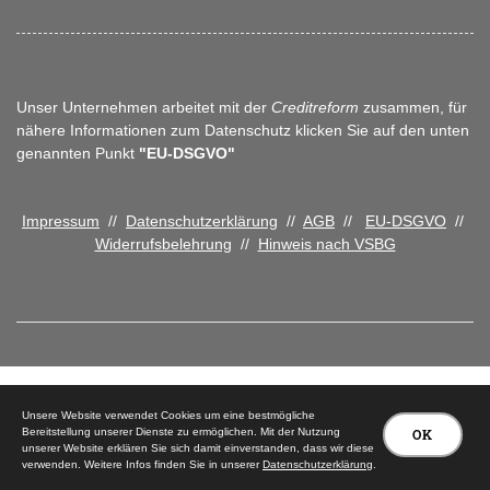
Unser Unternehmen arbeitet mit der
Creditreform
zusammen, für
nähere Informationen zum Datenschutz klicken Sie auf den unten
genannten Punkt
"EU-DSGVO"
Impressum
//
Datenschutzerklärung
//
AGB
//
EU-DSGVO
//
Widerrufsbelehrung
//
Hinweis nach VSBG
© 2026 Tischlerei Peter Carstensen
Unsere Website verwendet Cookies um eine bestmögliche
Bereitstellung unserer Dienste zu ermöglichen. Mit der Nutzung
OK
unserer Website erklären Sie sich damit einverstanden, dass wir diese
verwenden. Weitere Infos finden Sie in unserer
Datenschutzerklärung
.