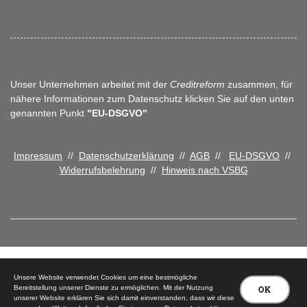
Unser Unternehmen arbeitet mit der
Creditreform
zusammen, für
nähere Informationen zum Datenschutz klicken Sie auf den unten
genannten Punkt
"EU-DSGVO"
Impressum
//
Datenschutzerklärung
//
AGB
//
EU-DSGVO
//
Widerrufsbelehrung
//
Hinweis nach VSBG
© 2026 Tischlerei Peter Carstensen
Unsere Website verwendet Cookies um eine bestmögliche
Bereitstellung unserer Dienste zu ermöglichen. Mit der Nutzung
OK
unserer Website erklären Sie sich damit einverstanden, dass wir diese