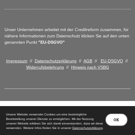
Unser Unternehmen arbeitet mit der
Creditreform
zusammen, für
nähere Informationen zum Datenschutz klicken Sie auf den unten
genannten Punkt
"EU-DSGVO"
Impressum
//
Datenschutzerklärung
//
AGB
//
EU-DSGVO
//
Widerrufsbelehrung
//
Hinweis nach VSBG
© 2026 Tischlerei Peter Carstensen
Unsere Website verwendet Cookies um eine bestmögliche
Bereitstellung unserer Dienste zu ermöglichen. Mit der Nutzung
OK
unserer Website erklären Sie sich damit einverstanden, dass wir diese
verwenden. Weitere Infos finden Sie in unserer
Datenschutzerklärung
.