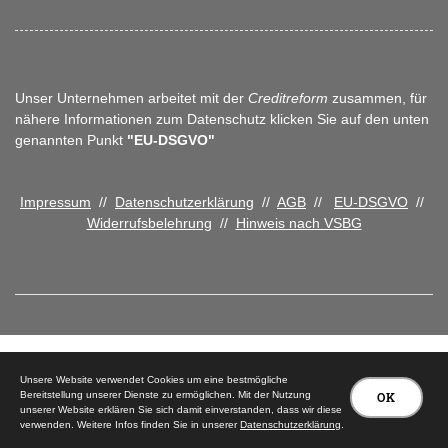
Unser Unternehmen arbeitet mit der
Creditreform
zusammen, für
nähere Informationen zum Datenschutz klicken Sie auf den unten
genannten Punkt
"EU-DSGVO"
Impressum
//
Datenschutzerklärung
//
AGB
//
EU-DSGVO
//
Widerrufsbelehrung
//
Hinweis nach VSBG
© 2026 Tischlerei Peter Carstensen
Unsere Website verwendet Cookies um eine bestmögliche
Bereitstellung unserer Dienste zu ermöglichen. Mit der Nutzung
OK
unserer Website erklären Sie sich damit einverstanden, dass wir diese
verwenden. Weitere Infos finden Sie in unserer
Datenschutzerklärung
.