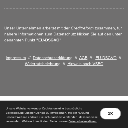
Unser Unternehmen arbeitet mit der
Creditreform
zusammen, für
nähere Informationen zum Datenschutz klicken Sie auf den unten
genannten Punkt
"EU-DSGVO"
Impressum
//
Datenschutzerklärung
//
AGB
//
EU-DSGVO
//
Widerrufsbelehrung
//
Hinweis nach VSBG
© 2026 Tischlerei Peter Carstensen
Unsere Website verwendet Cookies um eine bestmögliche
Bereitstellung unserer Dienste zu ermöglichen. Mit der Nutzung
OK
unserer Website erklären Sie sich damit einverstanden, dass wir diese
verwenden. Weitere Infos finden Sie in unserer
Datenschutzerklärung
.