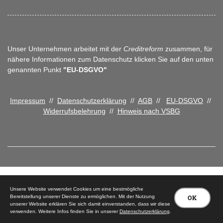
Unser Unternehmen arbeitet mit der
Creditreform
zusammen, für
nähere Informationen zum Datenschutz klicken Sie auf den unten
genannten Punkt
"EU-DSGVO"
Impressum
//
Datenschutzerklärung
//
AGB
//
EU-DSGVO
//
Widerrufsbelehrung
//
Hinweis nach VSBG
© 2026 Tischlerei Peter Carstensen
Unsere Website verwendet Cookies um eine bestmögliche
Bereitstellung unserer Dienste zu ermöglichen. Mit der Nutzung
OK
unserer Website erklären Sie sich damit einverstanden, dass wir diese
verwenden. Weitere Infos finden Sie in unserer
Datenschutzerklärung
.