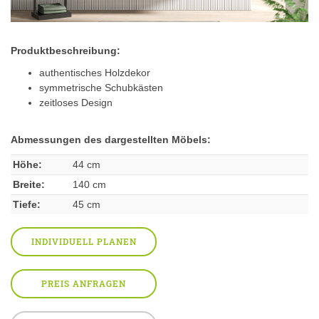
Produktbeschreibung:
authentisches Holzdekor
symmetrische Schubkästen
zeitloses Design
Abmessungen des dargestellten Möbels:
Höhe:
44 cm
Breite:
140 cm
Tiefe:
45 cm
INDIVIDUELL PLANEN
PREIS ANFRAGEN