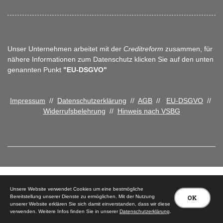
Unser Unternehmen arbeitet mit der
Creditreform
zusammen, für
nähere Informationen zum Datenschutz klicken Sie auf den unten
genannten Punkt
"EU-DSGVO"
Impressum
//
Datenschutzerklärung
//
AGB
//
EU-DSGVO
//
Widerrufsbelehrung
//
Hinweis nach VSBG
© 2026 Tischlerei Peter Carstensen
Unsere Website verwendet Cookies um eine bestmögliche
Bereitstellung unserer Dienste zu ermöglichen. Mit der Nutzung
OK
unserer Website erklären Sie sich damit einverstanden, dass wir diese
verwenden. Weitere Infos finden Sie in unserer
Datenschutzerklärung
.